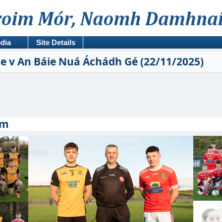
dia
Site Details
he v An Báie Nuá Áchádh Gé (22/11/2025)
om