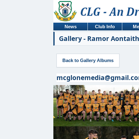
News
Club Info
Me
Gallery - Ramor Aontait
mcglonemedia@gmail.c