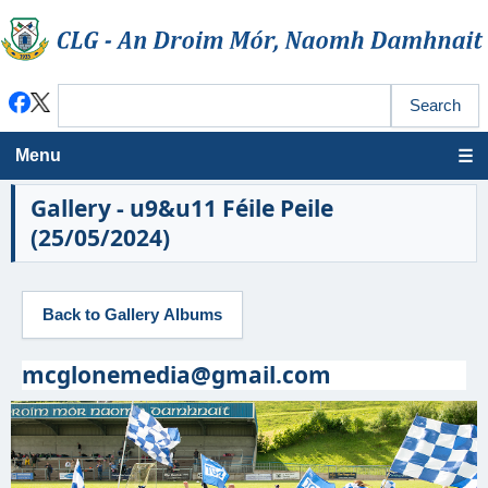
Menu
Gallery - u9&u11 Féile Peile
(25/05/2024)
mcglonemedia@gmail.com